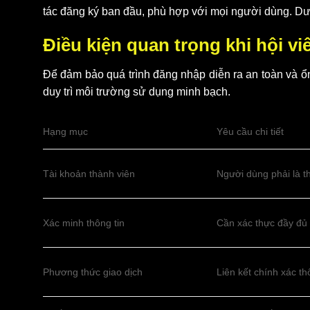
tác đăng ký ban đầu, phù hợp với mọi người dùng. Dư
Điều kiện quan trọng khi hội v
Để đảm bảo quá trình đăng nhập diễn ra an toàn và ổ
duy trì môi trường sử dụng minh bạch.
Hạng mục
Yêu cầu chi tiết
Tài khoản thành viên
Người dùng phải là t
Xác minh thông tin
Cần xác thực đầy đủ 
Phương thức giao dịch
Liên kết chính xác t