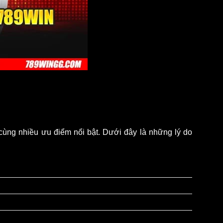
cùng nhiều ưu điểm nổi bật. Dưới đây là những lý do