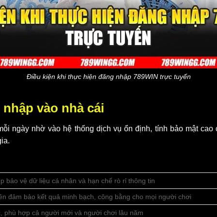
Điều kiện khi thực hiện đăng nhập 789WIN trực tuyến
g nhập vào nhà cái
mỗi ngày nhờ vào hệ thống dịch vụ ổn định, tính bảo mật cao 
ia.
p bảo vệ dữ liệu cá nhân và hạn chế rò rỉ thông tin
ên đảm bảo kết quả minh bạch, công bằng cho mọi người chơi
ác, phù hợp cả người mới và người chơi lâu năm