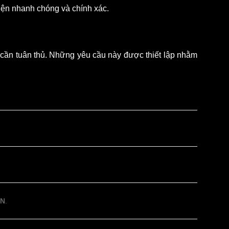
hiện nhanh chóng và chính xác.
 cần tuân thủ. Những yêu cầu này được thiết lập nhằm
IN
.