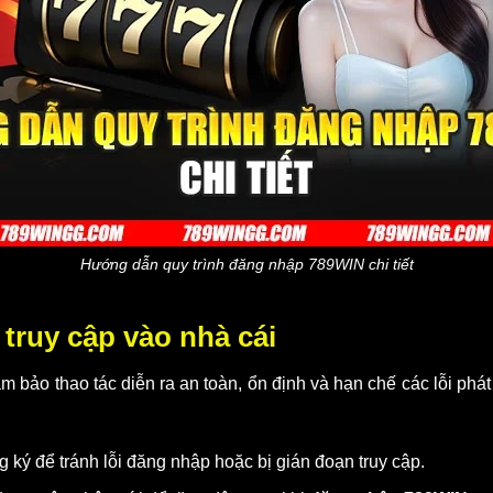
Hướng dẫn quy trình đăng nhập 789WIN chi tiết
 truy cập vào nhà cái
 bảo thao tác diễn ra an toàn, ổn định và hạn chế các lỗi phá
 ký để tránh lỗi đăng nhập hoặc bị gián đoạn truy cập.