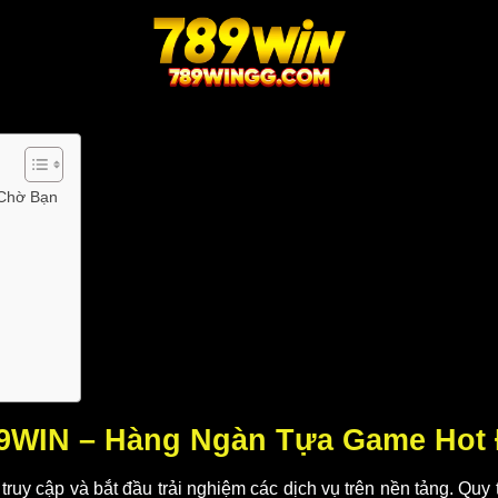
Chờ Bạn
9WIN – Hàng Ngàn Tựa Game Hot
 truy cập và bắt đầu trải nghiệm các dịch vụ trên nền tảng. Quy