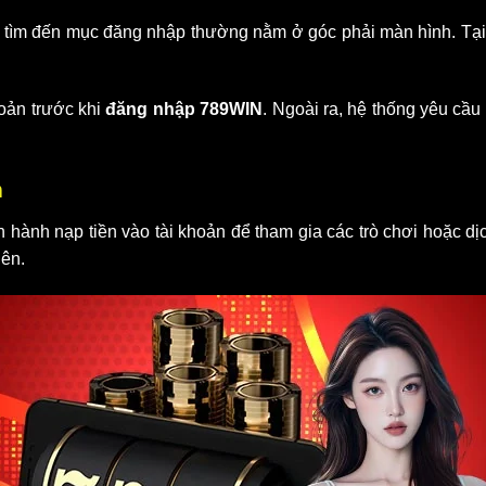
 tìm đến mục đăng nhập thường nằm ở góc phải màn hình. Tại đ
hoản trước khi
đăng nhập 789WIN
. Ngoài ra, hệ thống yêu cầ
m
 hành nạp tiền vào tài khoản để tham gia các trò chơi hoặc dị
iên.