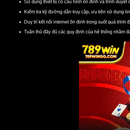
Sử dụng thiết bị có cấu hình ổn định và trình duyệ
Kiểm tra kỹ đường dẫn truy cập, ưu tiên sử dụng lin
Duy trì kết nối internet ổn định trong suốt quá trìn
Tuân thủ đầy đủ các quy định của hệ thống nhằm đả