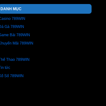
DANH MỤC
Casino 789WIN
Đá Gà 789WIN
Game Bài 789WIN
Khuyến Mãi 789WIN
ạn có thể tùy ý lựa chọn sảnh chơi phù hợp với mình
Nổ Hũ 789WIN
 ngày được nhiều người tham gia.
Thể Thao 789WIN
Tin tức
 tiêu biểu
i cây, Vàng của thần tài, Kim cương may mắn
Xổ Số 789WIN
ý, Kho báu Aztec, Đường mạt chược phát tài
ồng, Huyền thoại Ai Cập, Đêm huyền bí
gõ cửa, Nổ hũ phát tài, Vương quốc slot