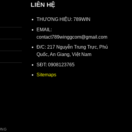
LIÊN HỆ
THƯƠNG HIỆU: 789WIN
đây là những trò chơi hot nhất mà hội viên không nên
EMAIL:
contact789winggcom@gmail.com
Đ/C: 217 Nguyễn Trung Trực, Phú
Quốc, An Giang, Việt Nam
 mỗi thành viên sẽ được nhận 2 lá bài riêng cùng với 5
au khi kết thúc, ai sở hữu bài mạnh hơn thì sẽ giành
SĐT: 0908123765
Sitemaps
chọn chính: Player, Banker và Tie. Mục tiêu chính của
ÙNG
n cược hot nhất tại nhà cái. Trò chơi mang đến cơ hội