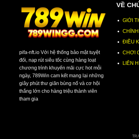
VỀ CH
Các trò chơi có tại casino 789
GIỚI T
Sảnh game mang đến cho thành viên hơn hàng trăm trò
CHÍNH
bỏ lỡ khi tham gia sảnh cược trực tuyến.
ĐIỀU 
Poker
pifa-nft.io Với hệ thống bảo mật tuyệt
CHƠI 
Game
casino 789WIN
Poker đòi hỏi người tham gia ph
đối, nạp rút siêu tốc cùng hàng loạt
LIÊN 
lá bài chung. Khách hàng cần trải qua tổng cộng 4 v
chương trình khuyến mãi cực hot mỗi
chiến thắng và nhận thưởng từ nhà cái.
ngày, 789Win cam kết mang lại những
giây phút thư giãn bùng nổ và cơ hội
Xem thêm:
Đá gà 789WIN
thắng lớn cho hàng triệu thành viên
tham gia
Baccarat trong sảnh casino 789WIN
Game casino baccarat có số lượng truy cập đông đảo t
khách hàng là dự đoán bên nào có tổng điểm cao nhất
TR
Nhờ luật chơi đơn giản, kết hợp với khả năng quan sá