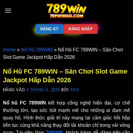
ĐĂNG KÝ
ĐĂNG NHẬP
Home
»
Nổ Hũ 789WIN
»
Nổ Hũ FC 789WIN – Sân Chơi
Slot Game Jackpot Hấp Dẫn 2026
Nổ Hũ FC 789WIN – Sân Chơi Slot Game
Jackpot Hấp Dẫn 2026
ĐĂNG VÀO
3 THÁNG 6, 2026
BỞI
SEO
Nổ hũ FC 789WIN
kết hợp công nghệ hiện đại, cơ chế
thưởng lớn, tạo sức hút mạnh mẽ cho những ai đam mê
quay hũ. Hình thức giải trí này mang lại cảm giác hồi hộp
liên tục cùng khả năng thay đổi tài khoản chỉ trong vài vòng
quay. Tại nền tảng
789WIN
, khách hàng dễ dàng tiếp cận