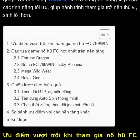
các tính năng tối ưu, giúp hành trình tham gia trở nên thú vị,
sinh lời hơn.
Table of Contents
Ưu điểm vượt trội khi tham gia nổ hũ FC 789WIN
Các tựa game nổ hũ FC hot nhất trên nền tảng
Fortune Dragon
Nổ hũ FC 789WIN Lucky Phoenix
Mega Wild West
Royal Gems
Chiến lược chơi hiệu quả
Theo dõi RTP, độ biến động
Tận dụng Auto Spin thông minh
Chọn thời điểm, theo dõi jackpot tiến bộ
So sánh ưu điểm với các nền tảng khác
Kết luận
Ưu điểm vượt trội khi tham gia nổ hũ FC